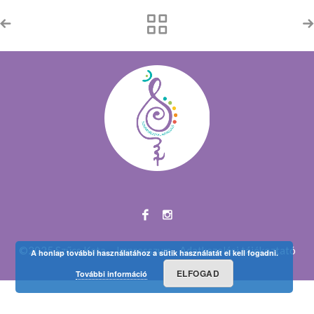
©2025 Szűcs Kata
Impresszum
Adatkezelési tájékoztató
A honlap további használatához a sütik használatát el kell fogadni.
ELFOGAD
További információ