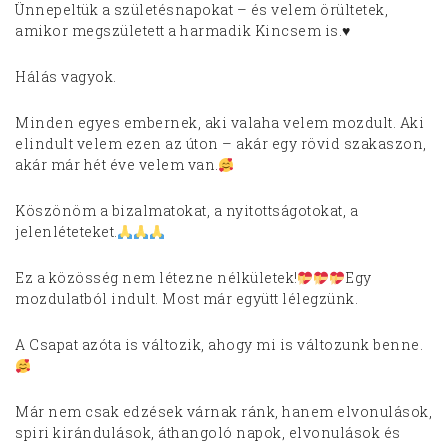
Ünnepeltük a születésnapokat – és velem örültetek,
amikor megszületett a harmadik Kincsem is.♥️
Hálás vagyok.
Minden egyes embernek, aki valaha velem mozdult. Aki
elindult velem ezen az úton – akár egy rövid szakaszon,
akár már hét éve velem van.
Köszönöm a bizalmatokat, a nyitottságotokat, a
jelenléteteket.
Ez a közösség nem létezne nélkületek!
Egy
mozdulatból indult. Most már együtt lélegzünk.
A Csapat azóta is változik, ahogy mi is változunk benne.
Már nem csak edzések várnak ránk, hanem elvonulások,
spiri kirándulások, áthangoló napok, elvonulások és