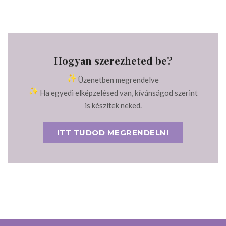
Hogyan szerezheted be?
Üzenetben megrendelve
Ha egyedi elképzelésed van, kívánságod szerint
is készítek neked.
ITT TUDOD MEGRENDELNI