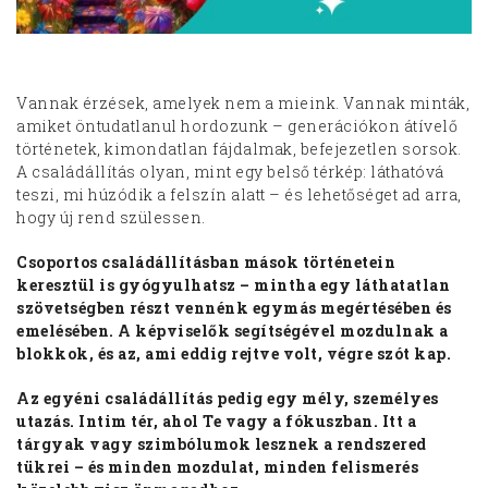
Vannak érzések, amelyek nem a mieink. Vannak minták,
amiket öntudatlanul hordozunk – generációkon átívelő
történetek, kimondatlan fájdalmak, befejezetlen sorsok.
A családállítás olyan, mint egy belső térkép: láthatóvá
teszi, mi húzódik a felszín alatt – és lehetőséget ad arra,
hogy új rend szülessen.
Csoportos családállításban mások történetein
keresztül is gyógyulhatsz – mintha egy láthatatlan
szövetségben részt vennénk egymás megértésében és
emelésében. A képviselők segítségével mozdulnak a
blokkok, és az, ami eddig rejtve volt, végre szót kap.
Az egyéni családállítás pedig egy mély, személyes
utazás. Intim tér, ahol Te vagy a fókuszban. Itt a
tárgyak vagy szimbólumok lesznek a rendszered
tükrei – és minden mozdulat, minden felismerés