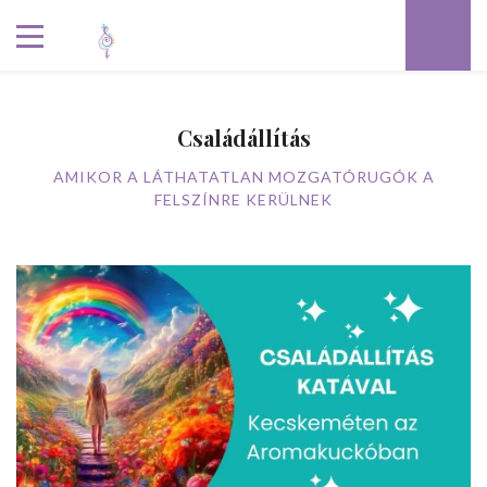
Családállítás
AMIKOR A LÁTHATATLAN MOZGATÓRUGÓK A
FELSZÍNRE KERÜLNEK