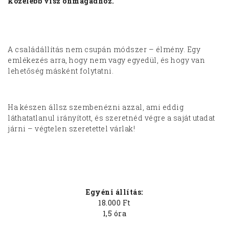
közelebb visz önmagadhoz.
A családállítás nem csupán módszer – élmény. Egy
emlékezés arra, hogy nem vagy egyedül, és hogy van
lehetőség másként folytatni.
Ha készen állsz szembenézni azzal, ami eddig
láthatatlanul irányított, és szeretnéd végre a saját utadat
járni – végtelen szeretettel várlak!
Egyéni állítás:
18.000 Ft
1,5 óra