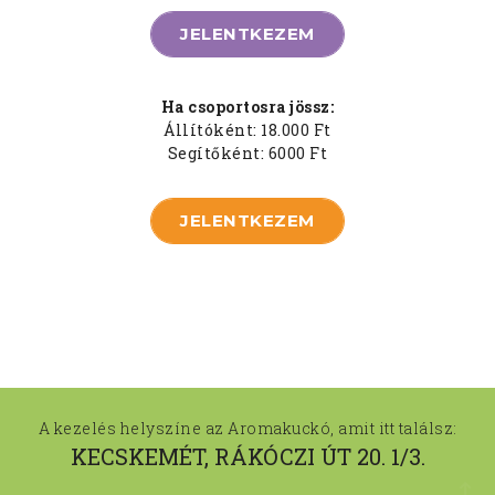
JELENTKEZEM
Ha csoportosra jössz:
Állítóként: 18.000 Ft
Segítőként: 6000 Ft
JELENTKEZEM
A kezelés helyszíne az Aromakuckó, amit itt találsz:
KECSKEMÉT, RÁKÓCZI ÚT 20. 1/3.