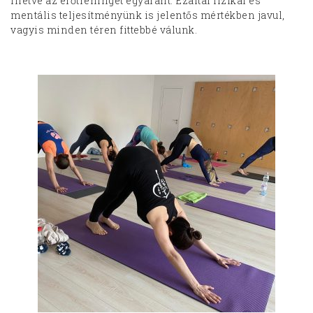
illetve az erőtréninget egyaránt. Ezáltal fizikai és
mentális teljesítményünk is jelentős mértékben javul,
vagyis minden téren fittebbé válunk.