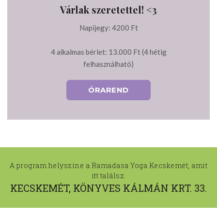
Várlak szeretettel! <3
Napijegy: 4200 Ft
4 alkalmas bérlet: 13.000 Ft (4 hétig
felhasználható)
ÓRAREND
A program helyszíne a Ramadasa Yoga Kecskemét, amit
itt találsz:
KECSKEMÉT, KÖNYVES KÁLMÁN KRT. 33.