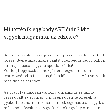
Mi történik egy bodyART órán? Mit
vigyek magammal az edzésre?
Semmi készülődés vagy különleges kiegészítő nem kell
hozzá. Gyere laza ruházatban! A cipőt pedig hagyd otthon,
strandpapucsot tegyél a sporttáskádba!
Fontos, hogy szabad mozgástere legyen minden
testrészednek a fejed búbjától a lábujjadig, ezért vagyunk
mezítláb az edzésen.
Az óra folyamatosan változik, dinamikus és lazító
részek váltják egymást, nincsenek benne törések, a
gyakorlatok harmonikusan jönnek egymás után, egyik a
másikból következik. A gyakorlatok a gyógytorna elemeit