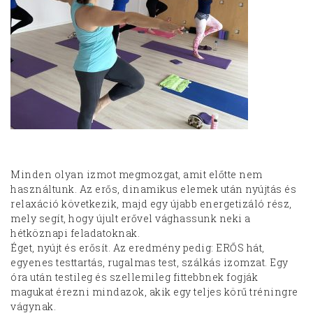
Minden olyan izmot megmozgat, amit előtte nem
használtunk. Az erős, dinamikus elemek után nyújtás és
relaxáció következik, majd egy újabb energetizáló rész,
mely segít, hogy újult erővel vághassunk neki a
hétköznapi feladatoknak.
Éget, nyújt és erősít. Az eredmény pedig: ERŐS hát,
egyenes testtartás, rugalmas test, szálkás izomzat. Egy
óra után testileg és szellemileg fittebbnek fogják
magukat érezni mindazok, akik egy teljes körű tréningre
vágynak.