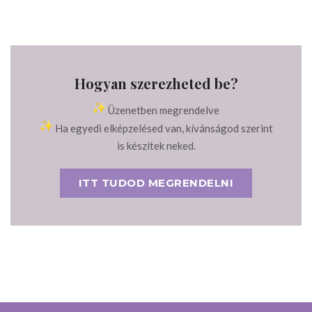
Hogyan szerezheted be?
Üzenetben megrendelve
Ha egyedi elképzelésed van, kívánságod szerint
is készítek neked.
ITT TUDOD MEGRENDELNI