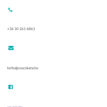
+36 30 261 6861
hello@szucskata.hu