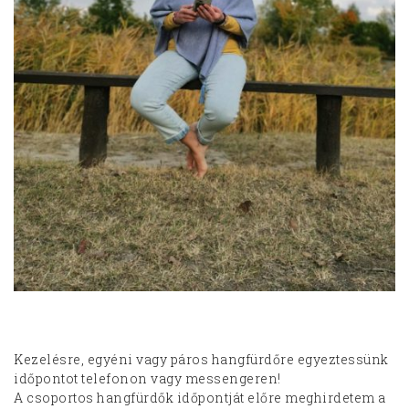
Kezelésre, egyéni vagy páros hangfürdőre egyeztessünk
időpontot telefonon vagy messengeren!
A csoportos hangfürdők időpontját előre meghirdetem a