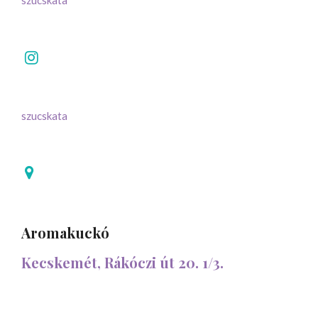
szucskata
szucskata
Aromakuckó
Kecskemét, Rákóczi út 20. 1/3.