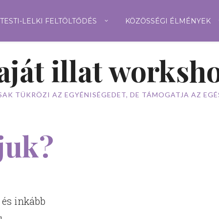
TESTI-LELKI FELTÖLTŐDÉS
KÖZÖSSÉGI ÉLMÉNYEK
aját illat worksh
SAK TÜKRÖZI AZ EGYÉNISÉGEDET, DE TÁMOGATJA AZ EGÉS
juk?
, és inkább