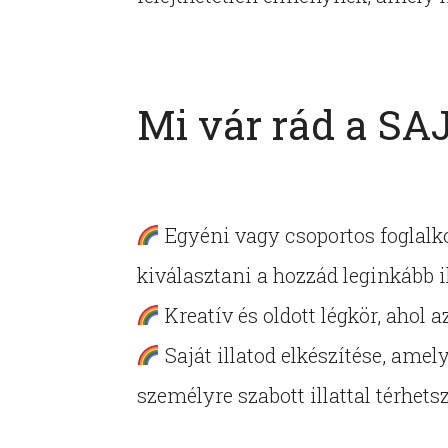
Mi vár rád a S
Egyéni vagy csoportos foglalko
kiválasztani a hozzád leginkább il
Kreatív és oldott légkör, ahol a
Saját illatod elkészítése, amely
személyre szabott illattal térhets