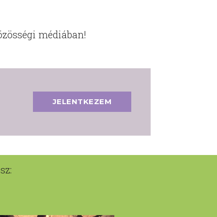
közösségi médiában!
JELENTKEZEM
sz: