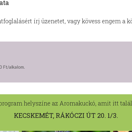
ata
tfoglalásért írj üzenetet, vagy kövess engem a 
0 Ft/alkalom.
program helyszíne az Aromakuckó, amit itt talál
KECSKEMÉT, RÁKÓCZI ÚT 20. 1/3.