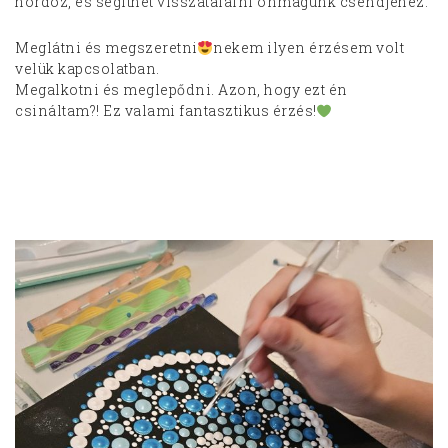
hordoz, és segíthet visszatalálni önmagunk csendjéhez.
Meglátni és megszeretni
nekem ilyen érzésem volt
velük kapcsolatban.
Megalkotni és meglepődni. Azon, hogy ezt én
csináltam?! Ez valami fantasztikus érzés!