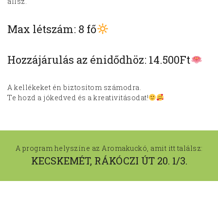
állsz.
Max létszám: 8 fő
Hozzájárulás az énidődhöz: 14.500Ft
A kellékeket én biztosítom számodra.
Te hozd a jókedved és a kreativitásodat!
A program helyszíne az Aromakuckó, amit itt találsz:
KECSKEMÉT, RÁKÓCZI ÚT 20. 1/3.