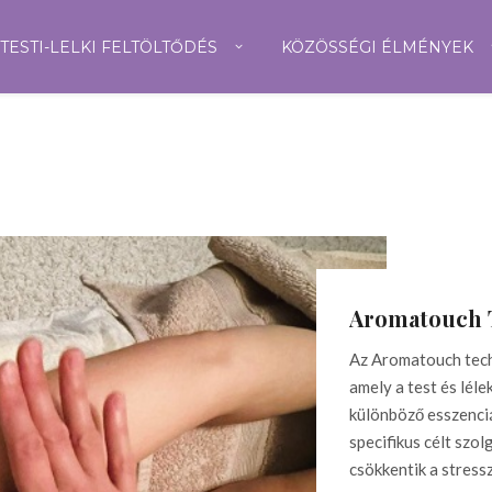
TESTI-LELKI FELTÖLTŐDÉS
KÖZÖSSÉGI ÉLMÉNYEK
Aromatouch T
Az Aromatouch tech
amely a test és léle
különböző esszenci
specifikus célt szol
csökkentik a stress