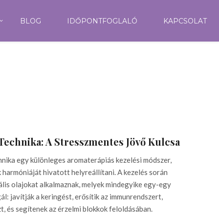
BLOG
IDŐPONTFOGLALÓ
KAPCSOLAT
echnika: A Stresszmentes Jövő Kulcsa
nika egy különleges aromaterápiás kezelési módszer,
k harmóniáját hivatott helyreállítani. A kezelés során
ális olajokat alkalmaznak, melyek mindegyike egy-egy
gál: javítják a keringést, erősítik az immunrendszert,
zt, és segítenek az érzelmi blokkok feloldásában.