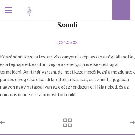
Szandi
2024.06.02.
Köszönöm! Kezdi a testem visszanyerni szép lassan a régi állapotát,
és a tegnapi edzés után, végre az energiám is elkezdett újra
termelődni. Amit már vártam, de most kezd megérkezni a mozdulatok
pontos elvégzése elkezdi kifejteni a hatását, és ez mint a jógában
nagyon nagy hatással van az egész rendszerre! Hála neked, és az
uninak is mindenért ami most történik!