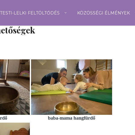
TESTI-LELKI FELTÖLTŐDÉS
KÖZÖSSÉGI ÉLMÉNYEK
hetőségek
ürdő
baba-mama hangfürdő