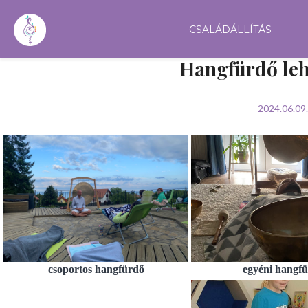
CSALÁDÁLLÍTÁS
Hangfürdő le
2024.06.09.
csoportos hangfürdő
egyéni hangf