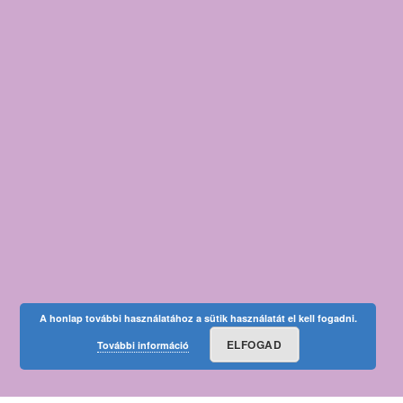
A honlap további használatához a sütik használatát el kell fogadni.
ELFOGAD
További információ