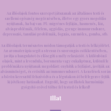
Az illóolajok fontos szerepet játszanak az általános testi és
szellemi egészség megőrzésében, illetve egy gyors megoldás
nyújtanak, ha baj van. Pl.: migrénes fejfájás, hasmenés, láz,
alvásproblémák, félelem, aggódás, gyenge immunrendszer,
depresszió, tanulási problémák, fogzás, szemölcs, gomba, stb.
Az illóolajok természetes módon támogatják a testi és lelki jólétet.
Az aromaterápia segít a stressz és szorongás csökkentésében,
javítja a hangulatot és elősegíti a mély relaxációt. A különböző
olajok, mint a levendula, borsmenta vagy eukaliptusz, különféle
problémákra nyújtanak megoldást: enyhítik a fejfájást, javítják az
alvásminőséget, és erősítik az immunrendszert. A kezelések során
a bőrön keresztül felszívódva és a légutakon át belélegezve fejtik
ki jótékony hatásaikat. Engedd, hogy az illatok harmóniája
gyógyító erővel töltse fel tested és lelked!
Illat